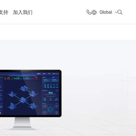
支持
加入我们
Global