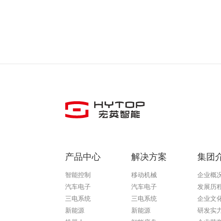
产品中心
解决方案
集团
智能控制
移动机械
企业概
汽车电子
汽车电子
发展历
三电系统
三电系统
企业文
新能源
新能源
研发实