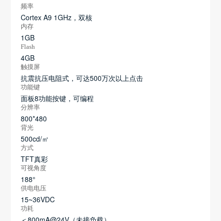
频率
Cortex A9 1GHz，双核
内存
1GB
Flash
4GB
触摸屏
抗震抗压电阻式，可达500万次以上点击
功能键
面板8功能按键，可编程
分辨率
800*480
背光
500cd/㎡
方式
TFT真彩
可视角度
188°
供电电压
15~36VDC
功耗
＜800mA@24V（未接负载）