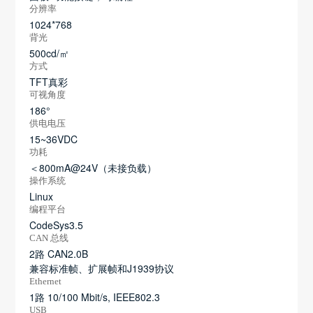
分辨率
1024*768
背光
500cd/㎡
方式
TFT真彩
可视角度
186°
供电电压
15~36VDC
功耗
＜800mA@24V（未接负载）
操作系统
Linux
编程平台
CodeSys3.5
CAN 总线
2路 CAN2.0B
兼容标准帧、扩展帧和J1939协议
Ethernet
1路 10/100 Mbit/s, IEEE802.3
USB